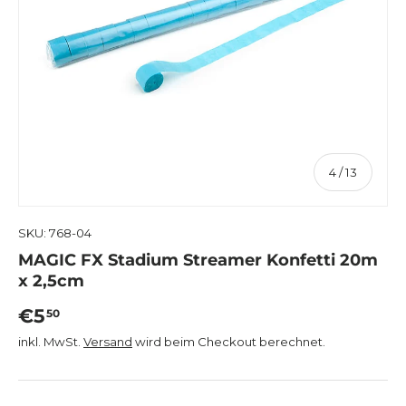
von
4
/
13
SKU:
768-04
MAGIC FX Stadium Streamer Konfetti 20m
x 2,5cm
Normaler Preis
€5
50
inkl. MwSt.
Versand
wird beim Checkout berechnet.