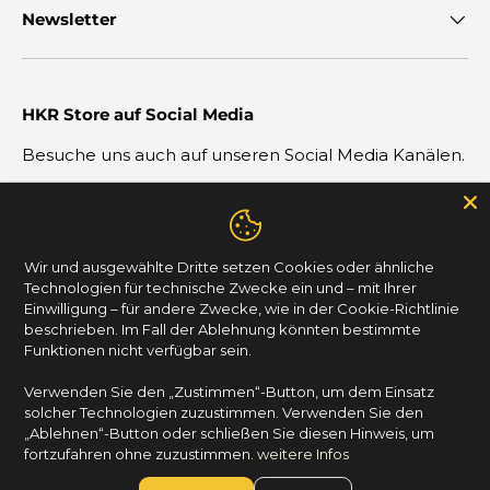
Newsletter
HKR Store auf Social Media
Besuche uns auch auf unseren Social Media Kanälen.
Facebook
Instagram
Wir und ausgewählte Dritte setzen Cookies oder ähnliche
Technologien für technische Zwecke ein und – mit Ihrer
Einwilligung – für andere Zwecke, wie in der Cookie-Richtlinie
© 2026
HKR Store
.
Powered by HKR Entertainment GmbH
beschrieben. Im Fall der Ablehnung könnten bestimmte
Funktionen nicht verfügbar sein.
* Alle Preise in Euro inkl. gesetzlicher MwSt.,
Verwenden Sie den „Zustimmen“-Button, um dem Einsatz
zzgl.
Versandkosten
. Die angegebenen Preise sind
solcher Technologien zuzustimmen. Verwenden Sie den
Online-Preise, Ladenpreise vor Ort können
„Ablehnen“-Button oder schließen Sie diesen Hinweis, um
abweichen. Nur solange der Vorrat reicht.
fortzufahren ohne zuzustimmen.
weitere Infos
Liefergebiet ist Deutschland. Produktabbildungen