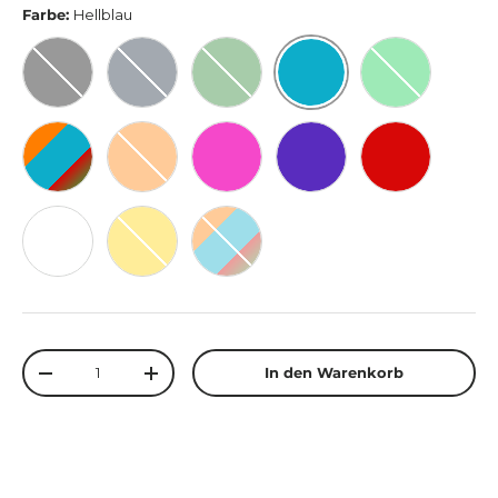
Farbe:
Hellblau
Hellblau
Schwarz
Dunkelblau
Dunkelgrün
Hellgrün
Bunt
Orange
Pink
Lila
Rot
Weiß
Gelb
Rainbow Colours
Anzahl
In den Warenkorb
Menge verringern
Menge erhöhen