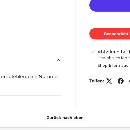
ht laden
 Galerieansicht laden
Benachrichti
Abholung bei
Gewöhnlich ferti
Shop-Informatio
ir empfehlen, eine Nummer
Teilen:
Zurück nach oben