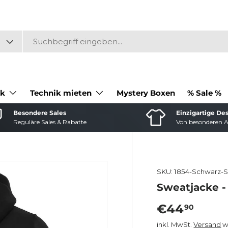
ik
Technik mieten
Mystery Boxen
% Sale %
Besondere Sales
Einzigartige De
Reguläre Sales & Rabatte
Von besonderen A
SKU:
1854-Schwarz-
Sweatjacke -
Normaler P
€44
90
inkl. MwSt.
Versand
w