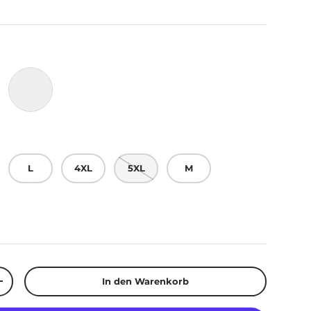
/Schwarz
Grau/Weiß
L
4XL
5XL
M
In den Warenkorb
n
Menge erhöhen