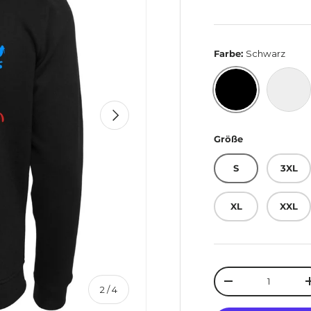
Farbe:
Schwarz
Nächste
Schwarz
Grau
Größe
S
3XL
XL
XXL
Anzahl
Menge verringer
von
2
/
4