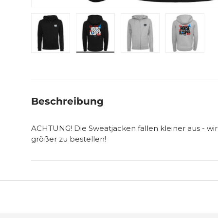
Bild 1 in Galerieansicht laden
Bild 2 in Galerieansicht laden
Bild 3 in Galerieansic
Bild 4 in
Beschreibung
ACHTUNG! Die Sweatjacken fallen kleiner aus - w
größer zu bestellen!