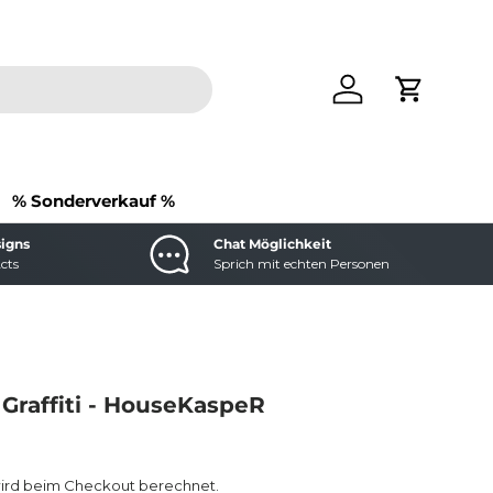
Einloggen
Einkaufs
% Sonderverkauf %
signs
Chat Möglichkeit
cts
Sprich mit echten Personen
S
 Graffiti - HouseKaspeR
reis
ird beim Checkout berechnet.