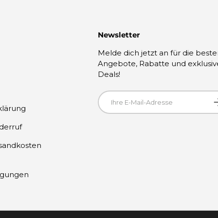
Newsletter
Melde dich jetzt an für die best
Angebote, Rabatte und exklusiv
Deals!
E-Mail
A
klärung
derruf
rsandkosten
ngungen